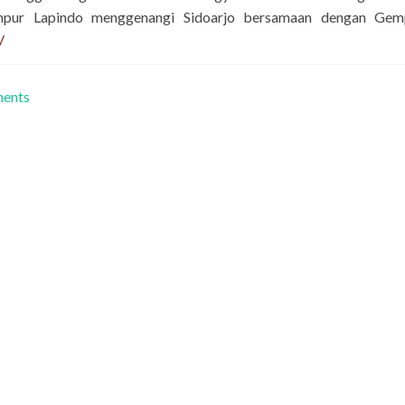
umpur Lapindo menggenangi Sidoarjo bersamaan dengan Gem
/
ments
 Pendoa Syafaat Indonesia
keluarga, gereja, kota, dan bangsa Anda? Anda ingin belajar le
artner untuk berdoa dan berbagi? Situs Doa, yang diluncurkan o
yang tepat untuk menjawab kerinduan dan keinginan Anda. K
Artikel, Renungan, Ilustrasi, Kesaksian, serta Riwayat Tokoh-To
huan Anda tentang doa. Istimewanya, situs