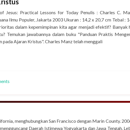
ristus
f Jesus: Practical Lessons for Today Penulis : Charles C. M
na Ilmu Populer, Jakarta 2003 Ukuran : 14,2 x 20,7 cm Tebal : 
oritas dalam kepemimpinan kita agar menjadi efektif? Banyak 
 itu? Temukan jawabannya dalam buku "Panduan Praktis Menge
pada Ajaran Kristus". Charles Manz telah menggali
ments
epemimpinan Masa Kini yang Berlandaskan Pada Ajaran Kristus
ifornia, menghubungkan San Francisco dengan Marin County. 200
 mengguncang Daerah Istimewa Yogyakarta dan Jawa Tengah. Le