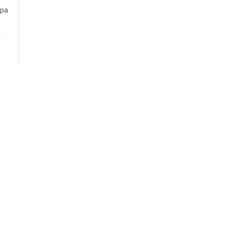
pa
bih
leh
ami
koh