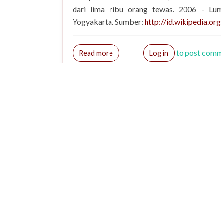
dari lima ribu orang tewas. 2006 - L
Yogyakarta. Sumber:
http://id.wikipedia.org
to post com
about 27 Mei ...
Read more
Log in
Baru! Situs Doa: Komunitas
Anda rindu melihat pemulihan terjadi atas 
banyak tentang doa? Anda ingin memiliki p
Yayasan Lembaga SABDA , adalah tempat 
percaya situs Doa, yang dilengkapi dengan 
Doa, akan memperluas wawasan dan pengeta
e-Leadership 047 - Menentukan Prioritas (II)
Info