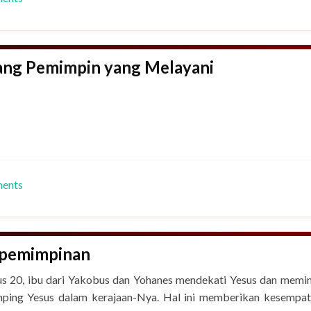
ng Pemimpin yang Melayani
ments
ng Pemimpin yang Melayani
Kepemimpinan
s 20, ibu dari Yakobus dan Yohanes mendekati Yesus dan memi
mping Yesus dalam kerajaan-Nya. Hal ini memberikan kesempa