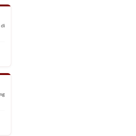
 di
ang