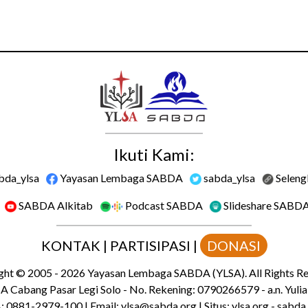
Ikuti Kami:
bda_ylsa
Yayasan Lembaga SABDA
sabda_ylsa
Seleng
SABDA Alkitab
Podcast SABDA
Slideshare SABD
KONTAK
|
PARTISIPASI
|
DONASI
ght
© 2005 -
2026
Yayasan Lembaga SABDA (YLSA).
All Rights R
 Cabang Pasar Legi Solo - No. Rekening: 0790266579 - a.n. Yulia
:
0881-2979-100
| Email:
ylsa@sabda.org
| Situs:
ylsa.org
-
sabda