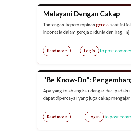
Melayani Dengan Cakap
Tantangan kepemimpinan
gereja
saat ini i
Indonesia dalam gereja di dunia dan bagi Inji
to post comme
about Melayani Dengan Cakap
Read more
Log in
"Be Know-Do": Pengembang
Apa yang telah engkau dengar dari padaku 
dapat dipercayai, yang juga cakap mengajar 
to post com
about "Be Know-Do": Pengembang
Read more
Log in