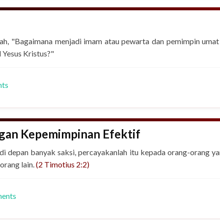
alah, "Bagaimana menjadi imam atau pewarta dan pemimpin umat
l Yesus Kristus?"
nts
an Kepemimpinan Efektif
di depan banyak saksi, percayakanlah itu kepada orang-orang y
orang lain.
(2 Timotius 2:2)
ments
an Kepemimpinan Efektif