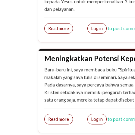
kepada Yesus untuk memperkenalkan 3 kunc
dan pelayanan.
to post com
about Filosofi Kristen Tentang K
Read more
Log in
Meningkatkan Potensi Ke
Baru-baru ini, saya membaca buku "Spiritu
makalah yang saya tulis di seminari. Saya s
Pada dasarnya, saya percaya bahwa semua o
Kristen setidaknya memiliki pengaruh terha
satu orang saja, mereka tetap dapat disebu
to post com
about Meningkatkan Potensi Kep
Read more
Log in