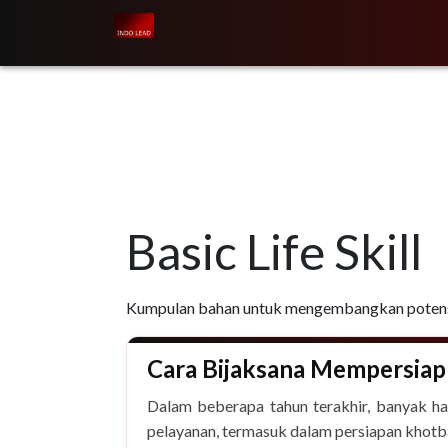
Skip to main content
Basic Life Skill
Kumpulan bahan untuk mengembangkan potensi
Cara Bijaksana Mempersia
Dalam beberapa tahun terakhir, banyak 
pelayanan, termasuk dalam persiapan khotb