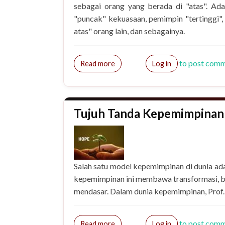
sebagai orang yang berada di "atas". Ada
"puncak" kekuasaan, pemimpin "tertinggi", 
atas" orang lain, dan sebagainya.
to post com
about Kepemimpinan dari Bawah k
Read more
Log in
Tujuh Tanda Kepemimpinan
Salah satu model kepemimpinan di dunia a
kepemimpinan ini membawa transformasi, ba
mendasar. Dalam dunia kepemimpinan, Prof.
to post com
about Tujuh Tanda Kepemimpinan 
Read more
Log in