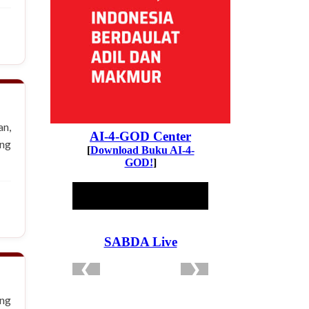
an,
ang
ang