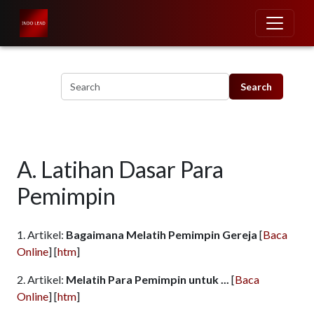
Skip to main content
A. Latihan Dasar Para
Pemimpin
1. Artikel:
Bagaimana Melatih Pemimpin Gereja
[
Baca
Online
] [
htm
]
2. Artikel:
Melatih Para Pemimpin untuk ...
[
Baca
Online
] [
htm
]