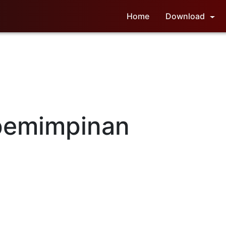
Home
Download
emimpinan
ar terpenting bagi seseorang menjadi pemimpin. Firman Allah d
ilan TUHAN Allah (God’s leadership calling) bagi seseorang 
a 1:5
). Panggilan kepemimpinan ini begitu penting karena akan 
 bagi seseorang untuk menjadi pemimpin yang berhasil. Faktor-