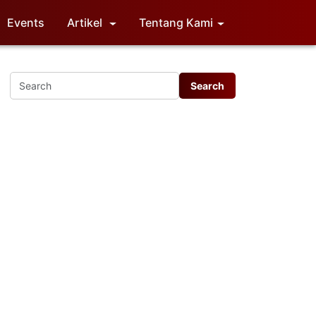
Events
Artikel
Tentang Kami
Memuat data...
engan
untuk
selalu
faktor