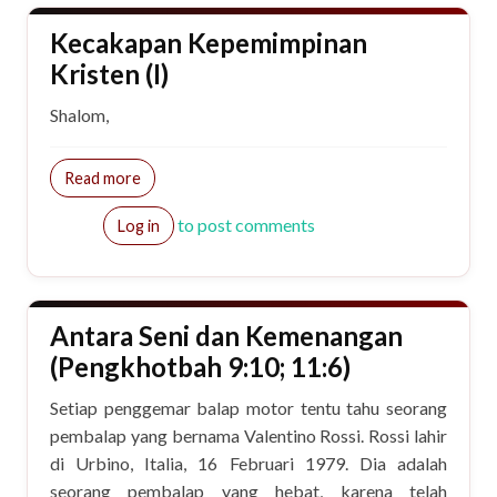
Kecakapan Kepemimpinan
Kristen (I)
Shalom,
about Kecakapan Kepemimpinan Kristen (I)
Read more
to post comments
Log in
Antara Seni dan Kemenangan
(Pengkhotbah 9:10; 11:6)
Setiap penggemar balap motor tentu tahu seorang
pembalap yang bernama Valentino Rossi. Rossi lahir
di Urbino, Italia, 16 Februari 1979. Dia adalah
seorang pembalap yang hebat, karena telah