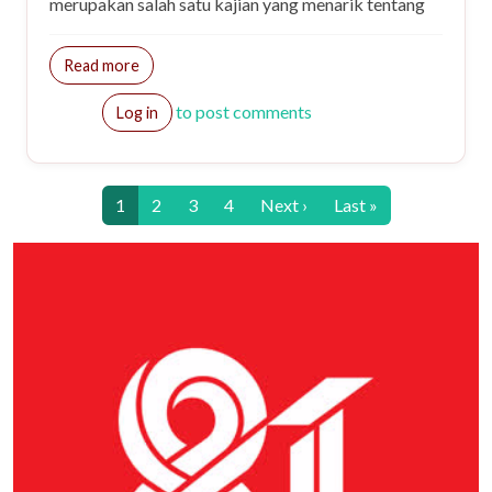
merupakan salah satu kajian yang menarik tentang
about Mempersiapkan Seorang Pemimpin
Read more
to post comments
Log in
Current page
Page
Page
Page
Next page
Last page
1
2
3
4
Next ›
Last »