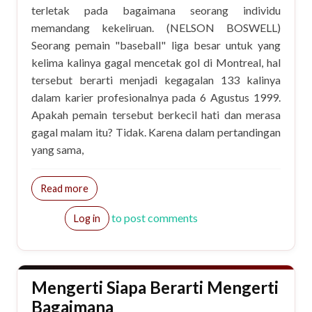
terletak pada bagaimana seorang individu
memandang kekeliruan. (NELSON BOSWELL)
Seorang pemain "baseball" liga besar untuk yang
kelima kalinya gagal mencetak gol di Montreal, hal
tersebut berarti menjadi kegagalan 133 kalinya
dalam karier profesionalnya pada 6 Agustus 1999.
Apakah pemain tersebut berkecil hati dan merasa
gagal malam itu? Tidak. Karena dalam pertandingan
yang sama,
about Dapatkanlah Definisi Baru dari Kegagalan Se
Read more
to post comments
Log in
Mengerti Siapa Berarti Mengerti
Bagaimana