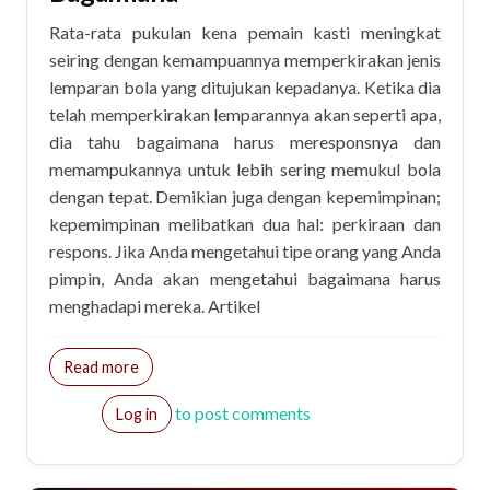
Rata-rata pukulan kena pemain kasti meningkat
seiring dengan kemampuannya memperkirakan jenis
lemparan bola yang ditujukan kepadanya. Ketika dia
telah memperkirakan lemparannya akan seperti apa,
dia tahu bagaimana harus meresponsnya dan
memampukannya untuk lebih sering memukul bola
dengan tepat. Demikian juga dengan kepemimpinan;
kepemimpinan melibatkan dua hal: perkiraan dan
respons. Jika Anda mengetahui tipe orang yang Anda
pimpin, Anda akan mengetahui bagaimana harus
menghadapi mereka. Artikel
about Mengerti Siapa Berarti Mengerti Bagaimana
Read more
to post comments
Log in