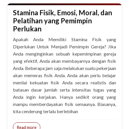
Stamina Fisik, Emosi, Moral, dan
Pelatihan yang Pemimpin
Perlukan
Apakah Anda Memiliki Stamina Fisik yang
Diperlukan Untuk Menjadi Pemimpin Gereja? Jika
Anda menginginkan sebuah kepemimpinan gereja
yang efektif, Anda akan membayarnya dengan fisik
Anda. Beberapa jam saja melakukan suatu pekerjaan
akan memeras fisik Anda. Anda akan perlu belajar
menilai kekuatan fisik Anda secara realistis dan
batasan dasar jumlah serta intensitas tugas yang
Anda ingin kerjakan. Hanya sedikit orang yang
mampu memberdayakan fisik semaunya. Biasanya,
kita cenderung terlalu berlebihan
about Stamina Fisik, Emosi, Moral, dan Pelatihan 
Read more