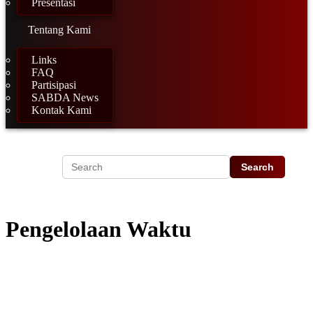
Presentasi
Tentang Kami
Links
FAQ
Partisipasi
SABDA News
Kontak Kami
Pengelolaan Waktu
"dan pergunakanlah waktu yang ada, karena hari-hari ini adalah
jahat." (
Efesus 5:16
)
Brian Tracy, seorang motivator internasional pernah berkata, "Every
minute you spend in planning saves 10 minutes in execution, this