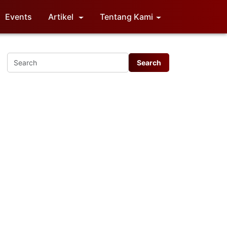
Events
Artikel
Tentang Kami
Memuat data...
tuk
mpak
.
n