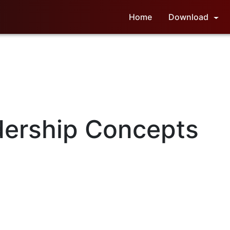
Home
Download
ership Concepts
stian Leadership Concepts (CLC) adalah situs yang memiliki
misi
un
gkapi para pria agar dapat menjadi pemimpin yang membuat da
, di dalam rumah tangga, gereja, pekerjaan, dan masyarakat mereka
ri
organisasi
pria yang berkomitmen untuk melatih para pemimpi